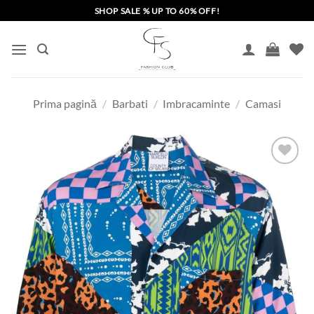
Skip
SHOP SALE % UP TO 60% OFF!
to
content
Prima pagină
/
Barbati
/
Imbracaminte
/
Camasi