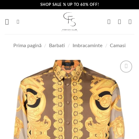
Skip
SHOP SALE % UP TO 60% OFF!
to
content
Prima pagină
/
Barbati
/
Imbracaminte
/
Camasi