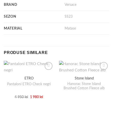
BRAND
Versace
SEZON
SS23
MATERIAL
Matase
PRODUSE SIMILARE
ETRO
Stone Island
Hanorac Stone Island
Pantaloni ETRO Check negri
Brushed Cotton Fleece alb
Prețul
Prețul
4 950
lei
1 980
lei
inițial
curent
Acest
a
este:
produs
fost:
1
4
980 lei.
are