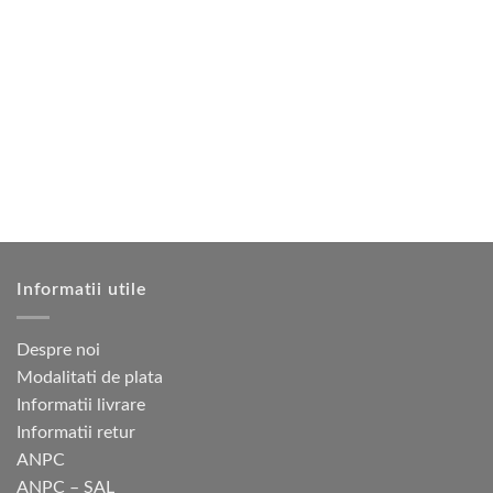
950 lei.
mai
multe
variații.
Opțiunile
pot
fi
alese
în
pagina
produsului.
Informatii utile
Despre noi
Modalitati de plata
Informatii livrare
Informatii retur
ANPC
ANPC – SAL