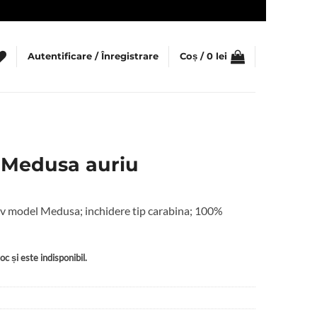
Autentificare / Înregistrare
Coș /
0
lei
e Medusa auriu
iv model Medusa; inchidere tip carabina; 100%
c și este indisponibil.