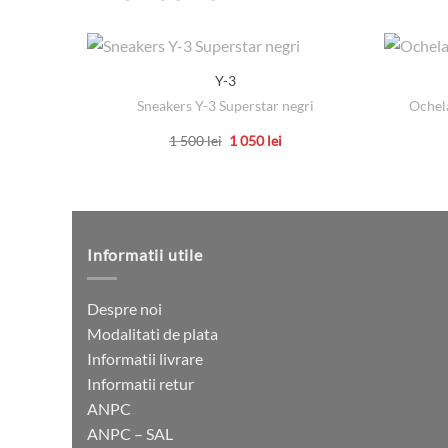
Y-3
Sneakers Y-3 Superstar negri
Ochela
Prețul
Prețul
1 500
lei
1 050
lei
inițial
curent
Acest
a
este:
produs
fost:
1
1
050 lei.
are
500 lei.
mai
multe
Informatii utile
variații.
Opțiunile
Despre noi
pot
Modalitati de plata
fi
Informatii livrare
alese
Informatii retur
în
ANPC
pagina
ANPC – SAL
produsului.