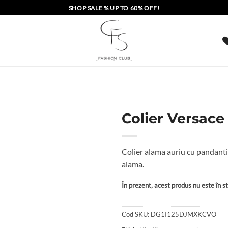
SHOP SALE % UP TO 60% OFF!
Colier Versac
Colier alama auriu cu pandant
alama.
În prezent, acest produs nu este în sto
Cod SKU:
DG1I125DJMXKCVO