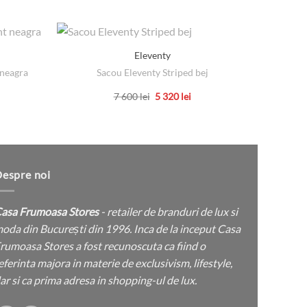
Eleventy
 neagra
Sacou Eleventy Striped bej
Sn
ul
Prețul
Prețul
7 600
lei
5 320
lei
nt
inițial
curent
Acest
a
este:
ei.
produs
fost:
5
7
320 lei.
are
600 lei.
mai
multe
espre noi
variații.
Opțiunile
asa Frumoasa Stores
- retailer de branduri de lux si
pot
oda din București din 1996. Inca de la inceput Casa
fi
rumoasa Stores a fost recunoscuta ca fiind o
alese
eferinta majora in materie de exclusivism, lifestyle,
în
ar si ca prima adresa in shopping-ul de lux.
pagina
produsului.