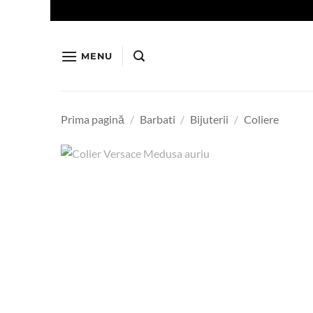
Skip
to
content
MENU
Prima pagină
/
Barbati
/
Bijuterii
/
Coliere