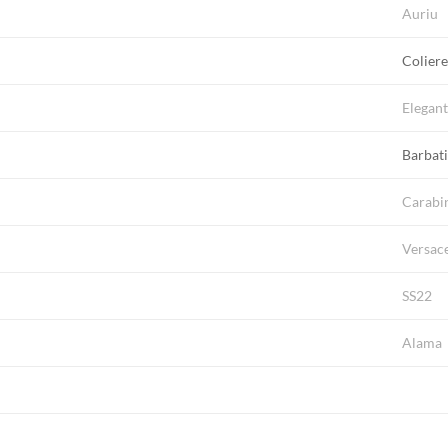
Auriu
Colier
Elegan
Barbat
Carabi
Versac
SS22
Alama