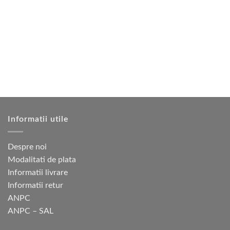
multe
mai
variații.
multe
Opțiunile
variații.
pot
Opțiunile
fi
pot
alese
fi
în
alese
pagina
în
produsului.
pagina
produsului.
Informatii utile
Despre noi
Modalitati de plata
Informatii livrare
Informatii retur
ANPC
ANPC – SAL