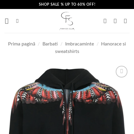
Skip
SHOP SALE % UP TO 60% OFF!
to
content
Prima pagină
/
Barbati
/
Imbracaminte
/
Hanorace si
sweatshirts