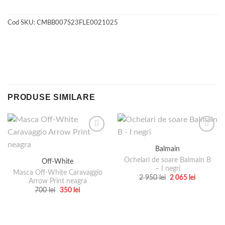
Cod SKU:
CMBB007S23FLE0021025
PRODUSE SIMILARE
Balmain
Ochelari de soare Balmain B
Off-White
– I negri
Masca Off-White Caravaggio
Prețul
Prețul
2 950
lei
2 065
lei
Arrow Print neagra
inițial
curent
Acest
Prețul
Prețul
700
lei
350
lei
a
este:
inițial
curent
produs
fost:
2
Acest
a
este:
2
065 lei.
are
produs
fost:
350 lei.
950 lei.
700 lei.
mai
are