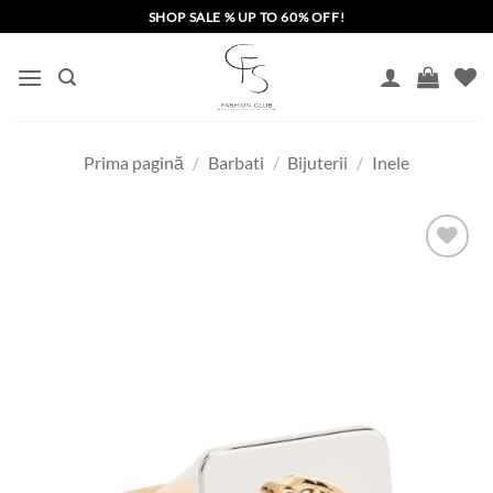
Skip
SHOP SALE % UP TO 60% OFF!
to
content
Prima pagină
/
Barbati
/
Bijuterii
/
Inele