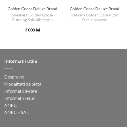
Golden Goose Deluxe Brand
Golden Goose Deluxe Brand
Sneakers Golden Goose
Sneakers Golden Goose Star-
Running Sole alb/negru
Dan alb/verde
3 000
lei
Acest
produs
are
mai
multe
Informatii utile
variații.
Opțiunile
pot
Despre noi
fi
Modalitati de plata
alese
Informatii livrare
în
Informatii retur
pagina
ANPC
produsului.
ANPC – SAL