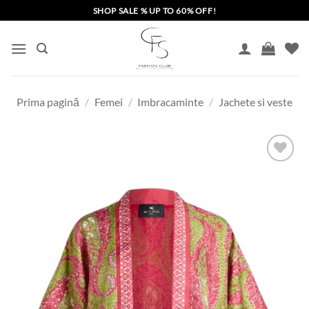
Skip
SHOP SALE % UP TO 60% OFF!
to
content
Prima pagină
/
Femei
/
Imbracaminte
/
Jachete si veste