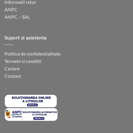
Informatii retur
în
în
ANPC
pagina
pagina
ANPC – SAL
produsului.
produsului.
Suport si asistenta
Politica de confidentialitate
Termeni si conditii
Cariere
Contact