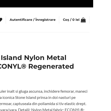
Autentificare / Înregistrare
Coș /
0
lei
Island Nylon Metal
ECONYL® Regenerated
uler inalt si gluga ascunsa, inchidere femorar, maneci
a iconica Stone Island prinsa in doi nasturi pe
rmoar, captuseala din poliamida si tiv elastic drept.
avara/vara. Detalii: Nylon Metal fabric; ECONYL®;