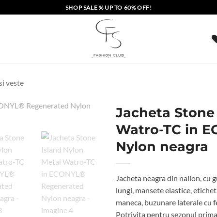
SHOP SALE % UP TO 60% OFF!
si veste
Jacheta Stone 
Watro-TC in 
Nylon neagra
Jacheta neagra din nailon, cu g
lungi, mansete elastice, etichet
maneca, buzunare laterale cu fe
Potrivita pentru sezonul prim