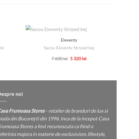
Eleventy
bi
Sacou Eleventy Striped bej
Pantalo
ul
Prețul
Prețul
7 600
lei
5 320
lei
nt
inițial
curent
Acest
a
este:
ei.
produs
fost:
5
7
320 lei.
are
600 lei.
mai
multe
espre noi
variații.
Opțiunile
asa Frumoasa Stores
- retailer de branduri de lux si
pot
oda din București din 1996. Inca de la inceput Casa
fi
rumoasa Stores a fost recunoscuta ca fiind o
alese
eferinta majora in materie de exclusivism, lifestyle,
în