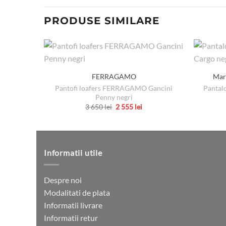
PRODUSE SIMILARE
FERRAGAMO
Mar
Pantofi loafers FERRAGAMO Gancini
Pantal
Penny negri
Prețul
Prețul
3 650
lei
2 555
lei
inițial
curent
Acest
a
este:
produs
fost:
2
3
555 lei.
are
650 lei.
mai
Informatii utile
multe
variații.
Despre noi
Opțiunile
Modalitati de plata
pot
Informatii livrare
fi
Informatii retur
alese