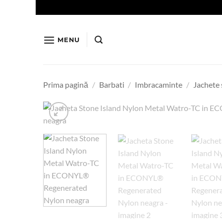
Skip
to
content
MENU
Prima pagină
/
Barbati
/
Imbracaminte
/
Jachete 