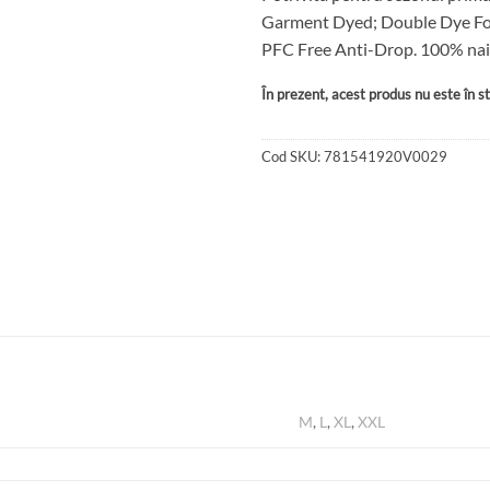
Garment Dyed; Double Dye For
PFC Free Anti-Drop. 100% nail
În prezent, acest produs nu este în sto
Cod SKU:
781541920V0029
M
,
L
,
XL
,
XXL