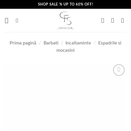
Skip
SHOP SALE % UP TO 60% OFF!
to
content
Prima pagină
/
Barbati
/
Incaltaminte
/
Espadrile si
mocasini