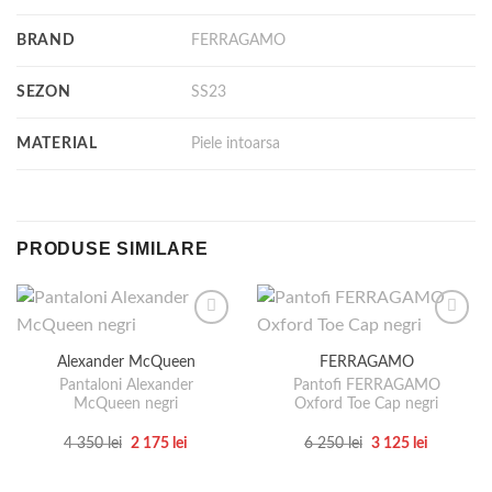
BRAND
FERRAGAMO
SEZON
SS23
MATERIAL
Piele intoarsa
PRODUSE SIMILARE
Alexander McQueen
FERRAGAMO
Pantaloni Alexander
Pantofi FERRAGAMO
McQueen negri
Oxford Toe Cap negri
Prețul
Prețul
Prețul
Prețul
4 350
lei
2 175
lei
6 250
lei
3 125
lei
inițial
curent
inițial
curent
Acest
Acest
a
este:
a
este:
produs
produs
fost:
2
fost:
3