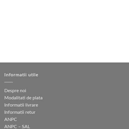
4
175 lei.
6
125 lei.
are
are
350 lei.
250 lei.
mai
mai
multe
multe
variații.
variații.
Opțiunile
Opțiunile
pot
pot
fi
fi
alese
alese
în
în
pagina
pagina
produsului.
produsului.
Informatii utile
Despre noi
Modalitati de plata
Informatii livrare
Informatii retur
ANPC
ANPC – SAL