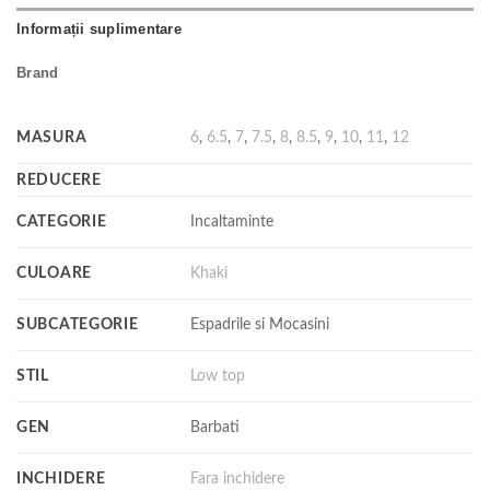
Informații suplimentare
Brand
MASURA
6
,
6.5
,
7
,
7.5
,
8
,
8.5
,
9
,
10
,
11
,
12
REDUCERE
CATEGORIE
Incaltaminte
CULOARE
Khaki
SUBCATEGORIE
Espadrile si Mocasini
STIL
Low top
GEN
Barbati
INCHIDERE
Fara inchidere