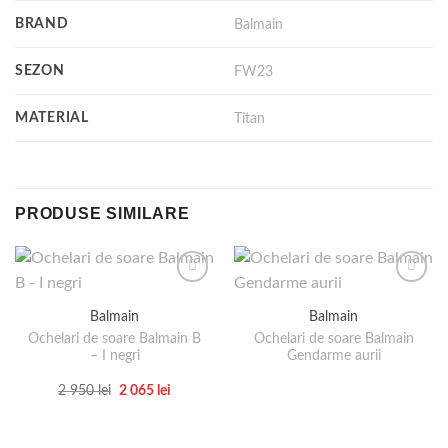
BRAND
Balmain
SEZON
FW23
MATERIAL
Titan
PRODUSE SIMILARE
Balmain
Balmain
Ochelari de soare Balmain B
Ochelari de soare Balmain
– I negri
Gendarme aurii
Prețul
Prețul
2 950
lei
2 065
lei
inițial
curent
Acest
a
este:
produs
fost:
2
2
065 lei.