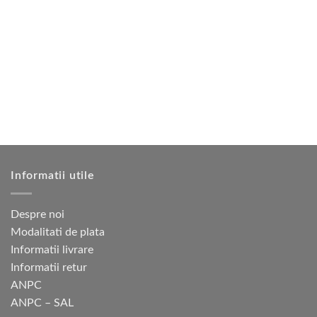
are
950 lei.
mai
multe
variații.
Opțiunile
pot
fi
alese
în
pagina
produsului.
Informatii utile
Despre noi
Modalitati de plata
Informatii livrare
Informatii retur
ANPC
ANPC – SAL