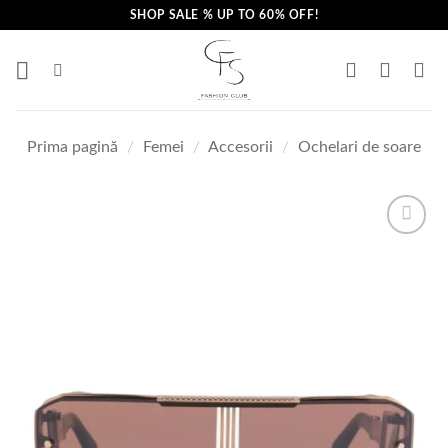
Skip
SHOP SALE % UP TO 60% OFF!
to
content
Prima pagină
/
Femei
/
Accesorii
/
Ochelari de soare