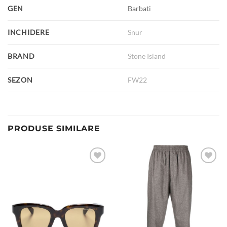
GEN
Barbati
INCHIDERE
Snur
BRAND
Stone Island
SEZON
FW22
PRODUSE SIMILARE
Add to
Add to
wishlist
wishlist