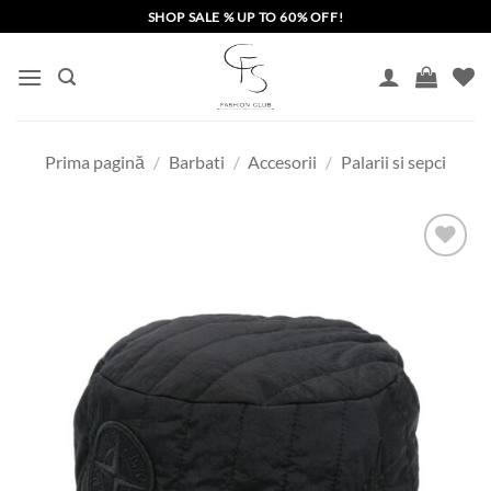
Skip
SHOP SALE % UP TO 60% OFF!
to
content
Prima pagină
/
Barbati
/
Accesorii
/
Palarii si sepci
Add to
wishlist