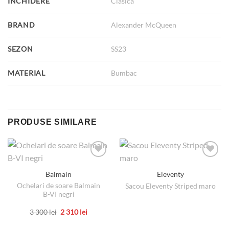
INCHIDERE
Clasica
BRAND
Alexander McQueen
SEZON
SS23
MATERIAL
Bumbac
PRODUSE SIMILARE
Balmain
Eleventy
Ochelari de soare Balmain
Sacou Eleventy Striped maro
B-VI negri
Prețul
Prețul
3 300
lei
2 310
lei
inițial
curent
Acest
a
este: