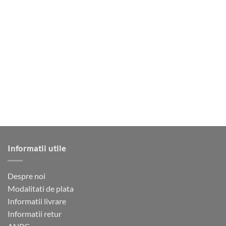
produs
fost:
2
3
310 lei.
are
300 lei.
mai
multe
variații.
Opțiunile
pot
fi
alese
în
pagina
produsului.
Informatii utile
Despre noi
Modalitati de plata
Informatii livrare
Informatii retur