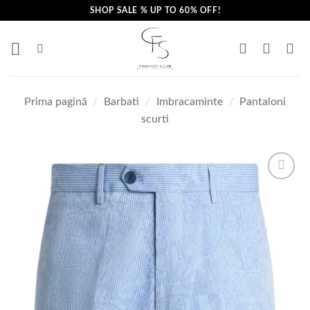
Skip
SHOP SALE % UP TO 60% OFF!
to
content
Prima pagină
/
Barbati
/
Imbracaminte
/
Pantaloni
scurti