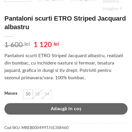
Pantaloni scurti ETRO Striped Jacquard
albastru
Prețul
Prețul
1 600
lei
1 120
lei
inițial
curent
Pantaloni scurti ETRO Striped Jacquard albastru, realizati
a
este:
din bumbac, cu inchidere nasture si fermoar, tesatura
fost:
1
jaquard, grafica in dungi si tiv drept. Potriviti pentru
1
120 lei.
sezonul primavara/vara. 100% bumbac.
600 lei.
Masura
50
52
54
Adaugă în coș
Cod SKU:
MREB000499TJ5E3S8460