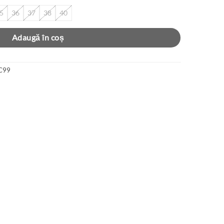
5
36
37
38
40
Adaugă în coș
C99