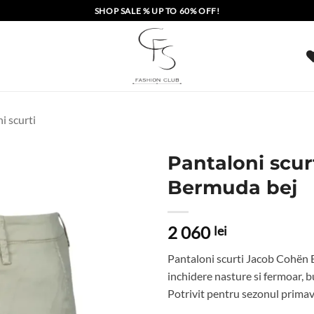
SHOP SALE % UP TO 60% OFF!
i scurti
Pantaloni scu
Bermuda bej
2 060
lei
Pantaloni scurti Jacob Cohën 
inchidere nasture si fermoar, b
Potrivit pentru sezonul prima