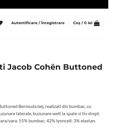
Autentificare / Înregistrare
Coș /
0
lei
rti Jacob Cohën Buttoned
Buttoned Bermuda bej, realizati din bumbac, cu
uzunare laterale, buzunare welt la spate si tiv drept.
vara/vara. 55% bumbac; 42% lyoncell; 3% elastan.