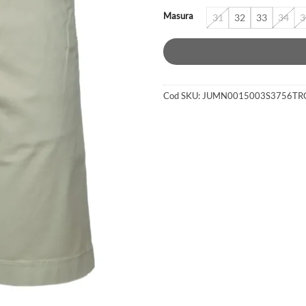
Masura
31
32
33
34
3
Cod SKU:
JUMN0015003S3756TR