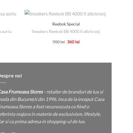
Reebok Special
a auriu
Sneakers Reebok BB 4000 II alb/oranj
Colier 
țul
Prețul
Prețul
900
lei
360
lei
ent
inițial
curent
Acest
:
a
este:
lei.
produs
fost:
360 lei.
900 lei.
are
mai
multe
espre noi
variații.
Opțiunile
asa Frumoasa Stores
- retailer de branduri de lux si
pot
oda din București din 1996. Inca de la inceput Casa
fi
rumoasa Stores a fost recunoscuta ca fiind o
alese
eferinta majora in materie de exclusivism, lifestyle,
în
ar si ca prima adresa in shopping-ul de lux.
pagina
produsului.