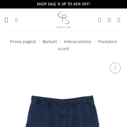
Skip
SHOP SALE % UP TO 60% OFF!
to
content
Prima pagină
/
Barbati
/
Imbracaminte
/
Pantaloni
scurti