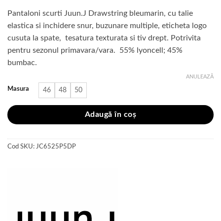
inițial
curent
Pantaloni scurti Juun.J Drawstring bleumarin, cu talie
a
este:
elastica si inchidere snur, buzunare multiple, eticheta logo
fost:
1
cusuta la spate, tesatura texturata si tiv drept. Potrivita
2
362 lei.
pentru sezonul primavara/vara. 55% lyoncell; 45%
270 lei.
bumbac.
ANULEAZĂ
Masura
46
48
50
Adaugă în coș
Cod SKU:
JC6525P5DP