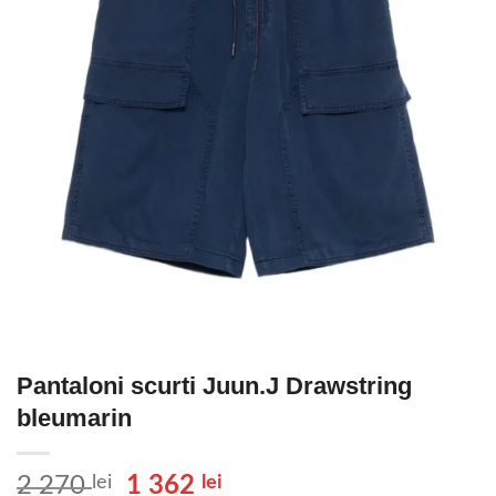
Pantaloni scurti Juun.J Drawstring
bleumarin
Prețul
Prețul
2 270
lei
1 362
lei