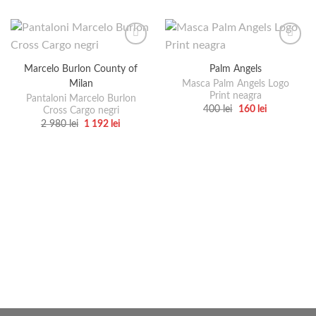
Marcelo Burlon County of
Palm Angels
Milan
Masca Palm Angels Logo
Print neagra
Pantaloni Marcelo Burlon
Prețul
Prețul
400
lei
160
lei
Cross Cargo negri
inițial
curent
Acest
Prețul
Prețul
2 980
lei
1 192
lei
a
este:
inițial
curent
Acest
produs
fost:
160 lei.
a
este:
400 lei.
produs
are
fost:
1
2
192 lei.
are
mai
980 lei.
mai
multe
multe
variații.
variații.
Opțiunile
Opțiunile
pot
pot
fi
fi
alese
alese
în
în
pagina
pagina
produsului.
produsului.