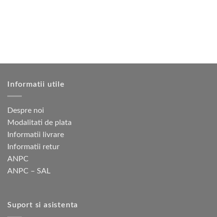
Opțiunile
pot
fi
alese
în
pagina
produsului.
Informatii utile
Despre noi
Modalitati de plata
Informatii livrare
Informatii retur
ANPC
ANPC – SAL
Suport si asistenta