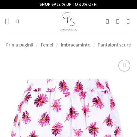
Skip
SHOP SALE % UP TO 60% OFF!
to
content
Prima pagină
/
Femei
/
Imbracaminte
/
Pantaloni scurti