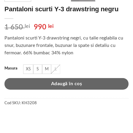
Pantaloni scurti Y-3 drawstring negru
Prețul
Prețul
1 650
lei
990
lei
inițial
curent
Pantaloni scurti Y-3 drawstring negri, cu talie reglabila cu
a
este:
snur, buzunare frontale, buzunar la spate si detaliu cu
fost:
990 lei.
fermoar. 66% bumbac 34% nylon
1
650 lei.
Masura
XS
S
M
L
Adaugă în coș
Cod SKU:
KH3208