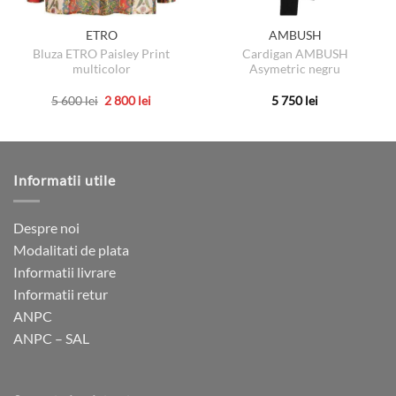
ETRO
AMBUSH
Bluza ETRO Paisley Print
Cardigan AMBUSH
multicolor
Asymetric negru
Prețul
Prețul
5 600
lei
2 800
lei
5 750
lei
inițial
curent
Acest
Acest
a
este:
produs
produs
fost:
2
5
800 lei.
are
are
600 lei.
mai
mai
Informatii utile
multe
multe
variații.
variații.
Opțiunile
Opțiunile
Despre noi
pot
pot
Modalitati de plata
fi
fi
Informatii livrare
alese
alese
Informatii retur
în
în
ANPC
pagina
pagina
ANPC – SAL
produsului.
produsului.