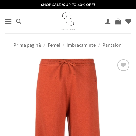
Skip
SHOP SALE % UP TO 60% OFF!
to
content
Prima pagină
/
Femei
/
Imbracaminte
/
Pantaloni