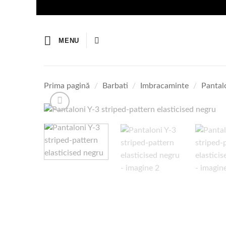
Skip
to
content
MENU
Prima pagină
/
Barbati
/
Imbracaminte
/
Pantal