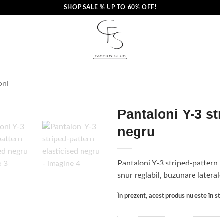
SHOP SALE % UP TO 60% OFF!
oni
Pantaloni Y-3 st
negru
Pantaloni Y-3 striped-pattern e
snur reglabil, buzunare latera
În prezent, acest produs nu este în sto