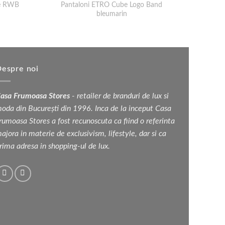
ne RWB
Pantaloni ETRO Cube Logo Band
bleumarin
țul
rent
e:
 lei.
espre noi
asa Frumoasa Stores
- retailer de branduri de lux si
oda din București din 1996. Inca de la inceput Casa
rumoasa Stores a fost recunoscuta ca fiind o referinta
ajora in materie de exclusivism, lifestyle, dar si ca
rima adresa in shopping-ul de lux.