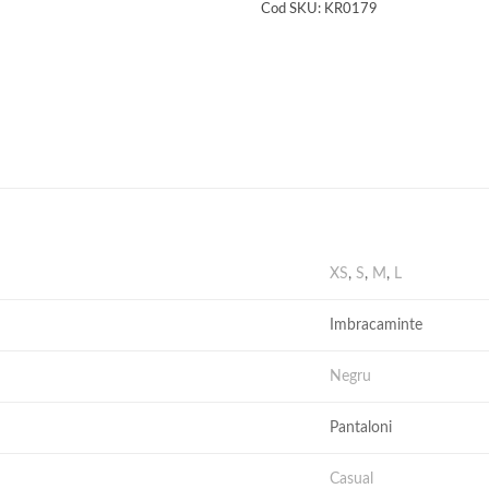
Cod SKU:
KR0179
XS
,
S
,
M
,
L
Imbracaminte
Negru
Pantaloni
Casual