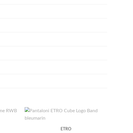
Tric
ETRO