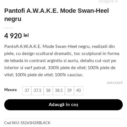
Pantofi A.W.A.K.E. Mode Swan-Heel
negru
4 920
lei
Pantofi A.W.A.K.E. Mode Swan-Heel negru, realizati din
piele, cu design scultural dramatic, toc sculptural in forma
de lebada in contrast argintiu si auriu, detaliu cut-out pe
interior si varf patrat. 100% piele de vitel; 100% piele de
vitel; 100% piele de vitel; 100% cauciuc.
ANULEAZĂ
Masura
37
37.5
38
38.5
39
40
Adaugă în coș
Cod SKU:
SS26SH28BLACK