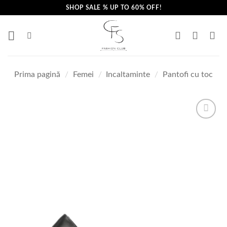
Skip
SHOP SALE % UP TO 60% OFF!
to
content
Prima pagină
/
Femei
/
Incaltaminte
/
Pantofi cu toc