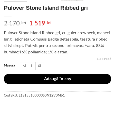
Pulover Stone Island Ribbed gri
Prețul
Prețul
2 170
lei
1 519
lei
inițial
curent
Pulover Stone Island Ribbed gri, cu guler crewneck, maneci
a
este:
lungi, eticheta Compass Badge detasabila, tesatura ribbed
fost:
1
si tvi drept. Potrvit pentru sezonul primavara/vara. 83%
2
519 lei.
bumbac;16% poliamida; 1% elastan.
170 lei.
ANULEAZĂ
Masura
M
L
XL
Adaugă în coș
Cod SKU:
L1S155100033S0N12V0M61