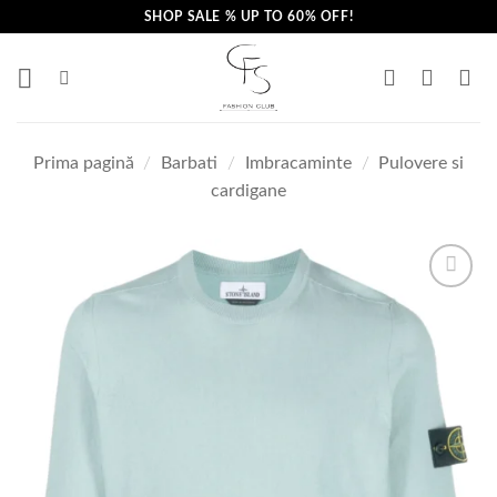
Skip
SHOP SALE % UP TO 60% OFF!
to
content
Prima pagină
/
Barbati
/
Imbracaminte
/
Pulovere si
cardigane