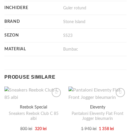
INCHIDERE
Guler rotund
BRAND
Stone Island
SEZON
SS23
MATERIAL
Bumbac
PRODUSE SIMILARE
Reebok Special
Eleventy
Sneakers Reebok Club C 85
Pantaloni Eleventy Flat Front
albi
Jogger bleumarin
Prețul
Prețul
Prețul
Prețul
800
lei
320
lei
1 940
lei
1 358
lei