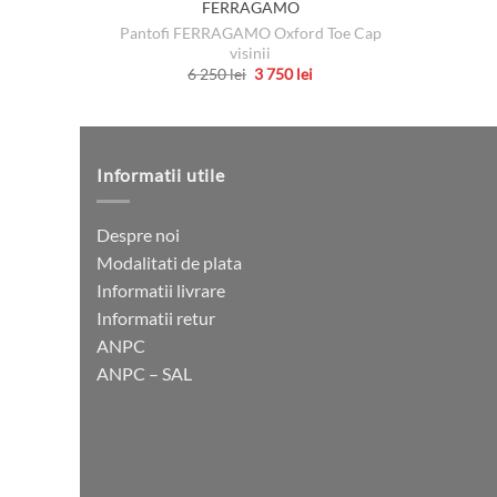
FERRAGAMO
Pantofi FERRAGAMO Oxford Toe Cap
visinii
Prețul
Prețul
6 250
lei
3 750
lei
inițial
curent
Acest
a
este:
produs
fost:
3
6
750 lei.
are
250 lei.
mai
Informatii utile
multe
variații.
Despre noi
Opțiunile
Modalitati de plata
pot
Informatii livrare
fi
Informatii retur
alese
ANPC
în
ANPC – SAL
pagina
produsului.