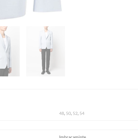
48
,
50
,
52
,
54
Imbracaminte