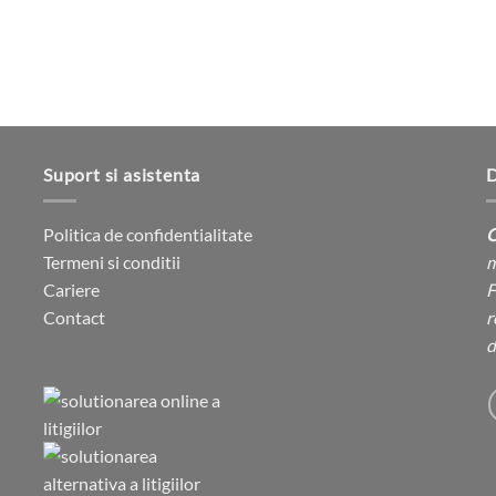
produsului.
produsului.
Suport si asistenta
D
Politica de confidentialitate
C
Termeni si conditii
m
Cariere
F
Contact
r
d