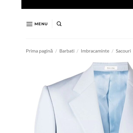
Skip
to
content
MENU
Prima pagină
/
Barbati
/
Imbracaminte
/
Sacouri