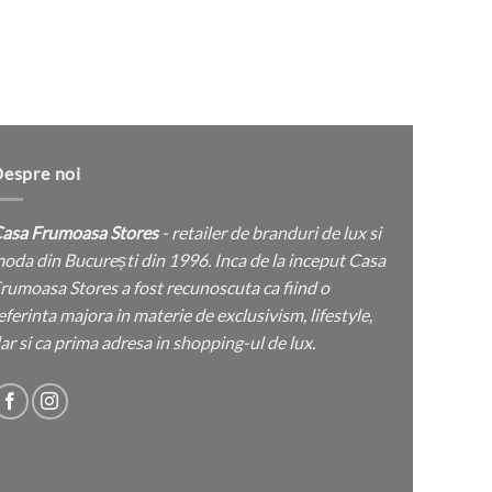
Marc
pagina
Jache
produsului.
espre noi
asa Frumoasa Stores
- retailer de branduri de lux si
oda din București din 1996. Inca de la inceput Casa
rumoasa Stores a fost recunoscuta ca fiind o
eferinta majora in materie de exclusivism, lifestyle,
ar si ca prima adresa in shopping-ul de lux.