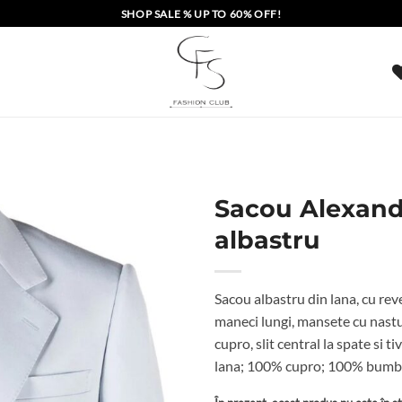
SHOP SALE % UP TO 60% OFF!
Sacou Alexan
albastru
Sacou albastru din lana, cu rev
maneci lungi, mansete cu nastur
cupro, slit central la spate si
lana; 100% cupro; 100% bumb