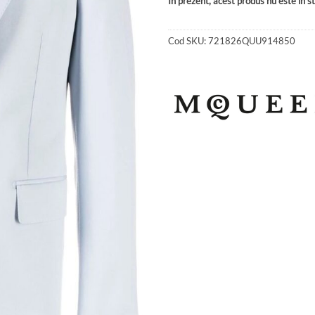
În prezent, acest produs nu este în sto
Cod SKU:
721826QUU914850