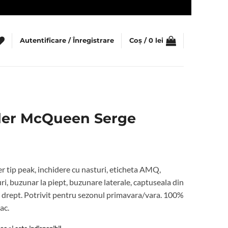
Autentificare / Înregistrare
Coș /
0
lei
der McQueen Serge
er tip peak, inchidere cu nasturi, eticheta AMQ,
i, buzunar la piept, buzunare laterale, captuseala din
 tiv drept. Potrivit pentru sezonul primavara/vara. 100%
ac.