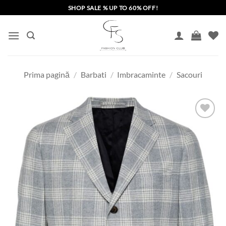
Skip
SHOP SALE % UP TO 60% OFF!
to
content
Prima pagină
/
Barbati
/
Imbracaminte
/
Sacouri