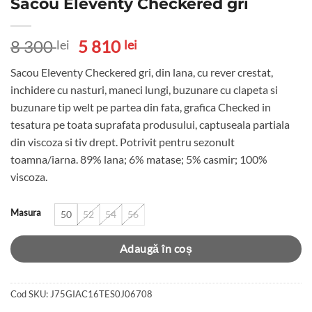
Sacou Eleventy Checkered gri
Prețul
Prețul
8 300
5 810
lei
lei
inițial
curent
Sacou Eleventy Checkered gri, din lana, cu rever crestat,
a
este:
inchidere cu nasturi, maneci lungi, buzunare cu clapeta si
fost:
5
buzunare tip welt pe partea din fata, grafica Checked in
8
810 lei.
tesatura pe toata suprafata produsului, captuseala partiala
300 lei.
din viscoza si tiv drept. Potrivit pentru sezonult
toamna/iarna. 89% lana; 6% matase; 5% casmir; 100%
viscoza.
Masura
50
52
54
56
Adaugă în coș
Cod SKU:
J75GIAC16TES0J06708