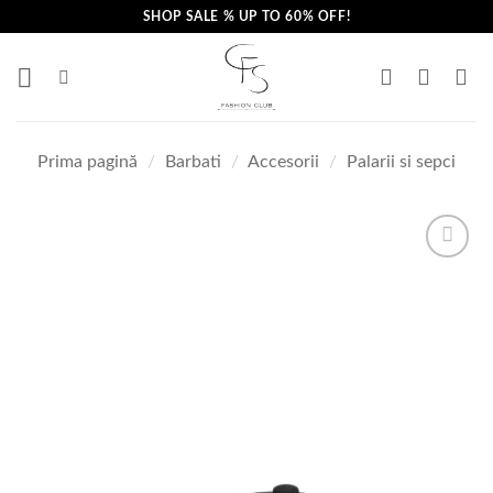
Skip
SHOP SALE % UP TO 60% OFF!
to
content
Prima pagină
/
Barbati
/
Accesorii
/
Palarii si sepci