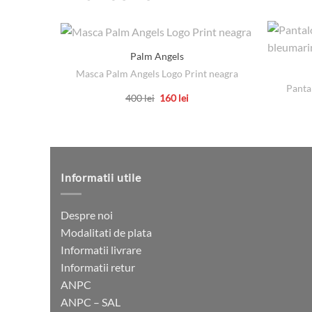
Palm Angels
Masca Palm Angels Logo Print neagra
Panta
Prețul
Prețul
400
lei
160
lei
inițial
curent
Acest
a
este:
produs
fost:
160 lei.
400 lei.
are
mai
multe
Informatii utile
variații.
Opțiunile
Despre noi
pot
Modalitati de plata
fi
Informatii livrare
alese
Informatii retur
în
ANPC
pagina
ANPC – SAL
produsului.