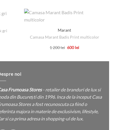
Marant
 gri
Inel V
Camasa Marant Badis Print multicolor
țul
ent
Prețul
Prețul
1 200
lei
600
lei
:
inițial
curent
Acest
lei.
a
este:
produs
fost:
600 lei.
1
are
200 lei.
mai
espre noi
multe
variații.
asa Frumoasa Stores
- retailer de branduri de lux si
Opțiunile
oda din București din 1996. Inca de la inceput Casa
pot
rumoasa Stores a fost recunoscuta ca fiind o
fi
eferinta majora in materie de exclusivism, lifestyle,
alese
ar si ca prima adresa in shopping-ul de lux.
în
pagina