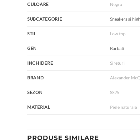
CULOARE
Negru
SUBCATEGORIE
Sneakers si hig
STIL
Low top
GEN
Barbati
INCHIDERE
Sireturi
BRAND
Alexander Mc
SEZON
SS25
MATERIAL
Piele naturala
PRODUSE SIMILARE