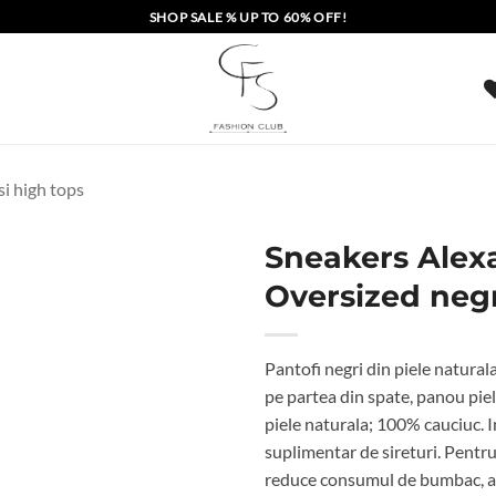
SHOP SALE % UP TO 60% OFF!
si high tops
Sneakers Ale
Oversized neg
Pantofi negri din piele natural
pe partea din spate, panou piel
piele naturala; 100% cauciuc. I
suplimentar de sireturi. Pentr
reduce consumul de bumbac, ace