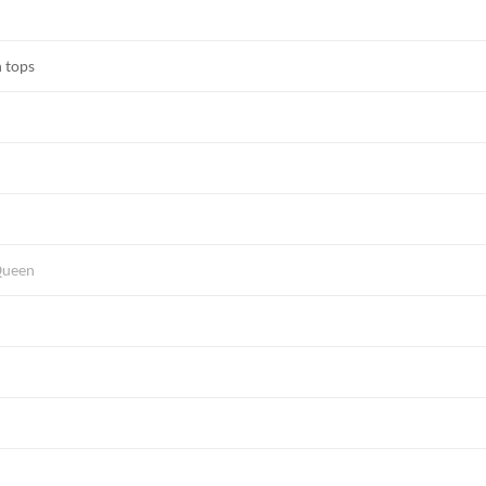
h tops
Queen