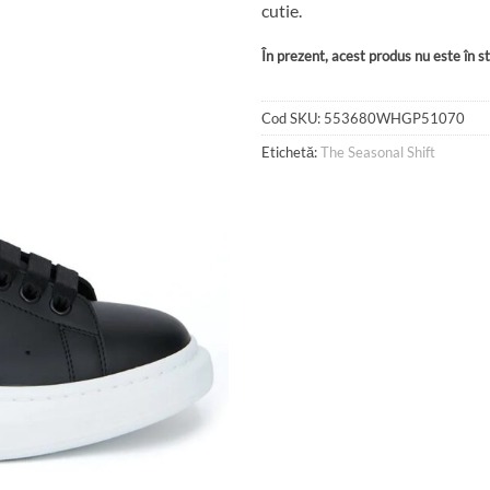
cutie.
În prezent, acest produs nu este în sto
Cod SKU:
553680WHGP51070
Etichetă:
The Seasonal Shift