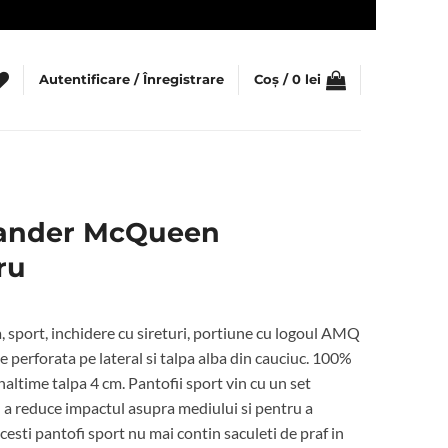
Autentificare / Înregistrare
Coș /
0
lei
xander McQueen
ru
a, sport, inchidere cu sireturi, portiune cu logoul AMQ
e perforata pe lateral si talpa alba din cauciuc. 100%
naltime talpa 4 cm. Pantofii sport vin cu un set
u a reduce impactul asupra mediului si pentru a
sti pantofi sport nu mai contin saculeti de praf in