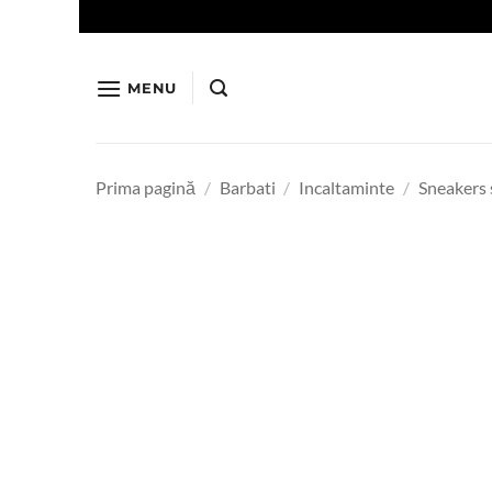
Skip
to
content
MENU
Prima pagină
/
Barbati
/
Incaltaminte
/
Sneakers 