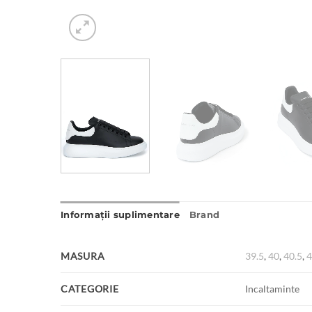
Informații suplimentare
Brand
MASURA
39.5
,
40
,
40.5
,
CATEGORIE
Incaltaminte