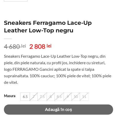
Sneakers Ferragamo Lace-Up
Leather Low-Top negru
Prețul
Prețul
4 680
2 808
lei
lei
inițial
curent
Sneakers Ferragamo Lace-Up Leather Low-Top negru, din
a
este:
piele, din piele naturala, cu profil jos, inchidere cu sireturi,
fost:
2
logo FERRAGAMO Gancini aplicat la spate si talpa
4
808 lei.
suprainaltata. 100% cauciuc; 100% piele de vitel; 100% piele
680 lei.
de vitel.
Masura
6.5
7
7.5
8
8.5
9
10
11
Adaugă în coș