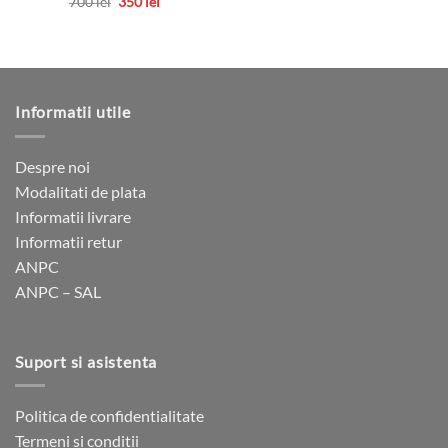
Prețul
Prețul
700
lei
350
lei
inițial
curent
Acest
a
este:
produs
fost:
350 lei.
700 lei.
are
mai
multe
Informatii utile
variații.
Opțiunile
pot
Despre noi
fi
Modalitati de plata
alese
Informatii livrare
în
Informatii retur
pagina
ANPC
produsului.
ANPC – SAL
Suport si asistenta
Politica de confidentialitate
Termeni si conditii