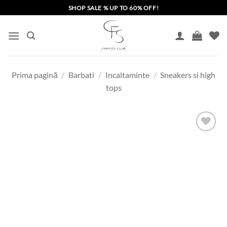
Skip
SHOP SALE % UP TO 60% OFF!
to
content
Prima pagină
/
Barbati
/
Incaltaminte
/
Sneakers si high
tops