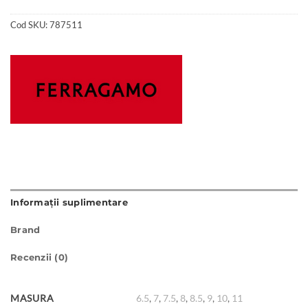
Cod SKU:
787511
Informații suplimentare
Brand
Recenzii (0)
MASURA
6.5
,
7
,
7.5
,
8
,
8.5
,
9
,
10
,
11