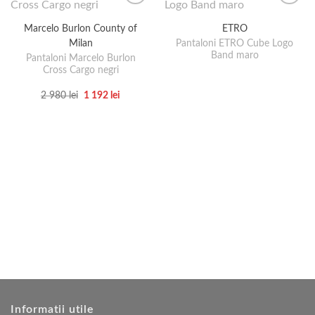
Marcelo Burlon County of
ETRO
Milan
Pantaloni ETRO Cube Logo
Band maro
Pantaloni Marcelo Burlon
Cross Cargo negri
Prețul
Prețul
2 980
lei
1 192
lei
inițial
curent
Acest
a
este:
produs
fost:
1
2
192 lei.
are
980 lei.
mai
multe
variații.
Opțiunile
pot
fi
alese
în
pagina
produsului.
Informatii utile