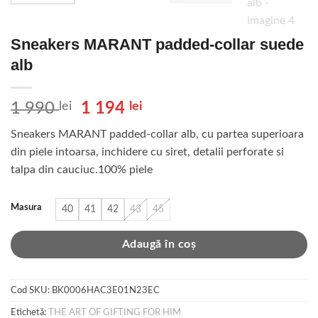
Sneakers MARANT padded-collar suede
alb
Prețul
Prețul
1 990
lei
1 194
lei
inițial
curent
Sneakers MARANT padded-collar alb, cu partea superioara
a
este:
din piele intoarsa, inchidere cu siret, detalii perforate si
fost:
1
talpa din cauciuc.100% piele
1
194 lei.
990 lei.
Masura
40
41
42
43
45
Adaugă în coș
Cod SKU:
BK0006HAC3E01N23EC
Etichetă:
THE ART OF GIFTING FOR HIM