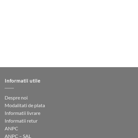
700 lei.
mai
are
multe
mai
variații.
multe
Opțiunile
variații.
pot
Opțiunile
fi
pot
alese
fi
în
alese
pagina
în
produsului.
pagina
produsului.
Informatii utile
Despre noi
Modalitati de plata
Informatii livrare
Informatii retur
ANPC
ANPC – SAL