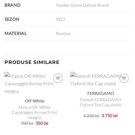
BRAND
Golden Goose Deluxe Brand
SEZON
SS23
MATERIAL
Bumbac
PRODUSE SIMILARE
FERRAGAMO
Pantofi FERRAGAMO
Off-White
Oxford Toe Cap visinii
Masca Off-White
Caravaggio Arrow Print
Prețul
Prețul
6 250
lei
3 750
lei
neagra
inițial
curent
Acest
Prețul
Prețul
700
lei
350
lei
a
este:
inițial
curent
produs
fost:
3
Acest
a
este:
6
750 lei.
are
produs
fost:
350 lei.
250 lei.