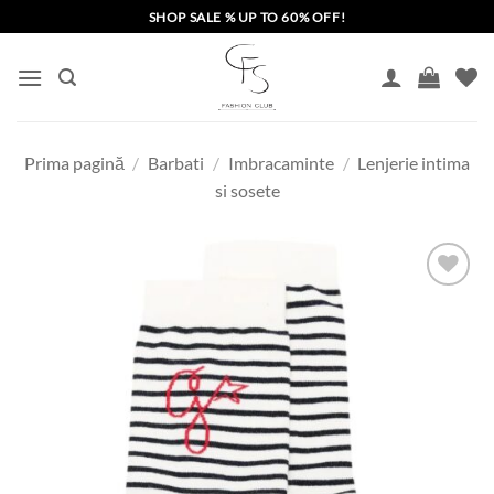
Skip
SHOP SALE % UP TO 60% OFF!
to
content
Prima pagină
/
Barbati
/
Imbracaminte
/
Lenjerie intima
si sosete