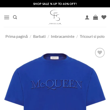
Skip
SHOP SALE % UP TO 60% OFF!
to
content
Prima pagină
/
Barbati
/
Imbracaminte
/
Tricouri si polo