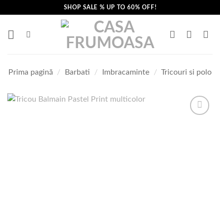
Skip
SHOP SALE % UP TO 60% OFF!
to
content
Prima pagină
/
Barbati
/
Imbracaminte
/
Tricouri si polo