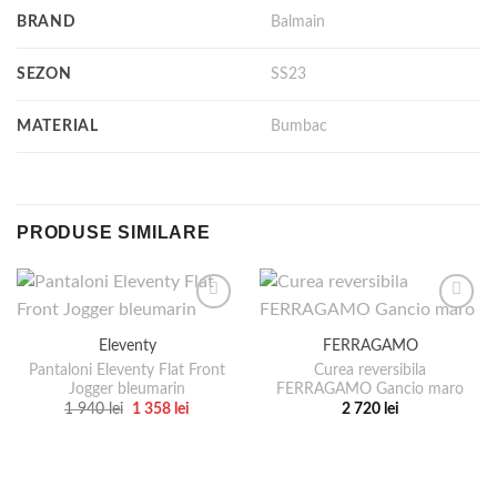
BRAND
Balmain
SEZON
SS23
MATERIAL
Bumbac
PRODUSE SIMILARE
Eleventy
FERRAGAMO
Pantaloni Eleventy Flat Front
Curea reversibila
Jogger bleumarin
FERRAGAMO Gancio maro
Prețul
Prețul
1 940
lei
1 358
lei
2 720
lei
inițial
curent
Acest
Acest
a
este:
produs
produs
fost:
1
1
358 lei.
are
are
940 lei.