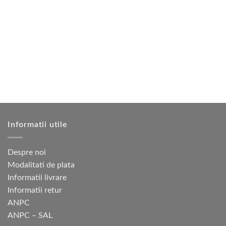
mai
mai
multe
multe
variații.
variații.
Opțiunile
Opțiunile
pot
pot
fi
fi
alese
alese
în
în
pagina
pagina
produsului.
produsului.
Informatii utile
Despre noi
Modalitati de plata
Informatii livrare
Informatii retur
ANPC
ANPC – SAL