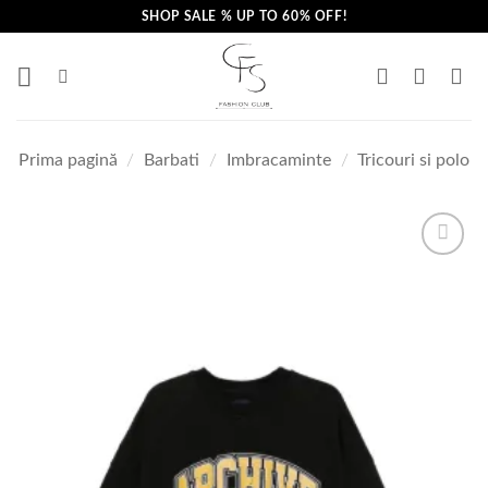
Skip
SHOP SALE % UP TO 60% OFF!
to
content
Prima pagină
/
Barbati
/
Imbracaminte
/
Tricouri si polo