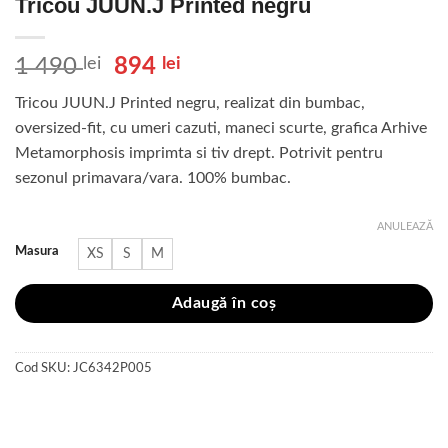
Tricou JUUN.J Printed negru
Prețul
Prețul
1 490
lei
894
lei
inițial
curent
Tricou JUUN.J Printed negru, realizat din bumbac,
a
este:
oversized-fit, cu umeri cazuti, maneci scurte, grafica Arhive
fost:
894 lei.
Metamorphosis imprimta si tiv drept. Potrivit pentru
1
sezonul primavara/vara. 100% bumbac.
490 lei.
ANULEAZĂ
Masura
XS
S
M
Adaugă în coș
Cod SKU:
JC6342P005