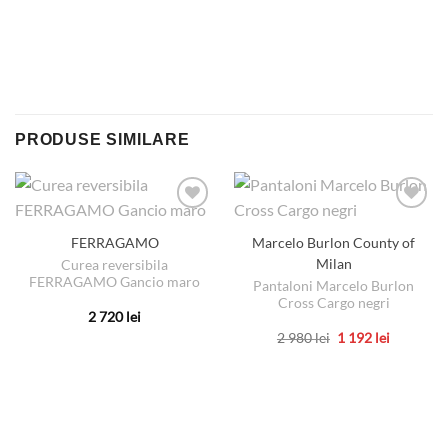
PRODUSE SIMILARE
FERRAGAMO
Marcelo Burlon County of
Milan
Curea reversibila
FERRAGAMO Gancio maro
Pantaloni Marcelo Burlon
Cross Cargo negri
2 720
lei
Acest
Prețul
Prețul
2 980
lei
1 192
lei
inițial
curent
produs
Acest
a
este:
are
produs
fost:
1
2
192 lei.
mai
are
980 lei.
multe
mai
variații.
multe