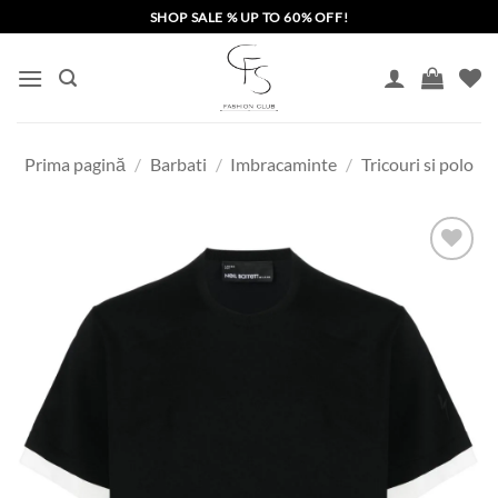
Skip
SHOP SALE % UP TO 60% OFF!
to
content
Prima pagină
/
Barbati
/
Imbracaminte
/
Tricouri si polo