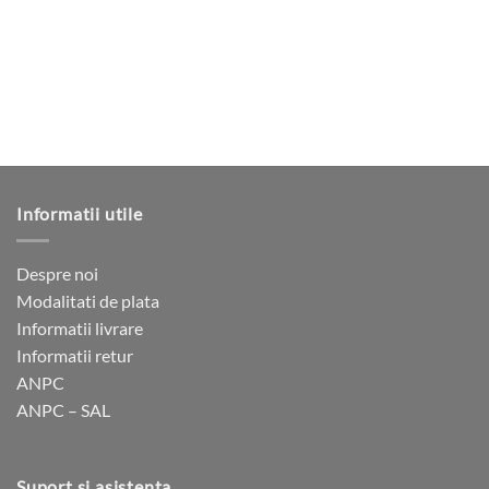
Opțiunile
variații.
pot
Opțiunile
fi
pot
alese
fi
în
alese
pagina
în
produsului.
pagina
produsului.
Informatii utile
Despre noi
Modalitati de plata
Informatii livrare
Informatii retur
ANPC
ANPC – SAL
Suport si asistenta