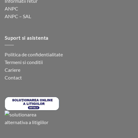
Informatii retur
pagina
pagina
ANPC
produsului.
produsului.
ANPC – SAL
Suport si asistenta
Politica de confidentialitate
Termeni si conditii
Cariere
Contact