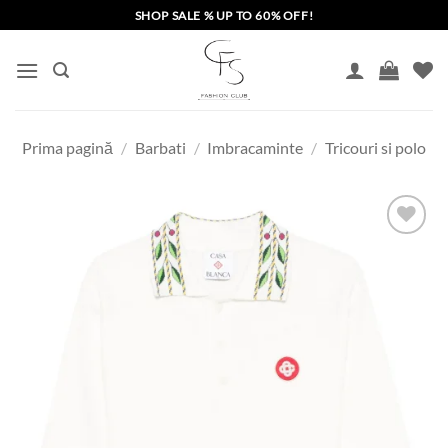
Skip
SHOP SALE % UP TO 60% OFF!
to
content
Prima pagină
/
Barbati
/
Imbracaminte
/
Tricouri si polo