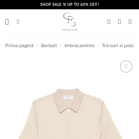
Skip
SHOP SALE % UP TO 60% OFF!
to
content
Prima pagină
/
Barbati
/
Imbracaminte
/
Tricouri si polo