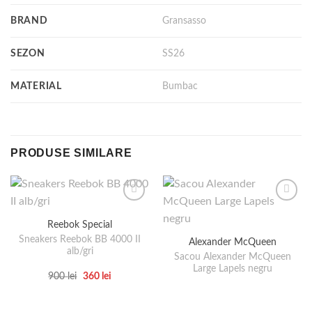
BRAND
Gransasso
SEZON
SS26
MATERIAL
Bumbac
PRODUSE SIMILARE
Reebok Special
Sneakers Reebok BB 4000 II
Alexander McQueen
alb/gri
Sacou Alexander McQueen
Large Lapels negru
Prețul
Prețul
900
lei
360
lei
inițial
curent
Acest
a
este:
produs
fost:
360 lei.
900 lei.