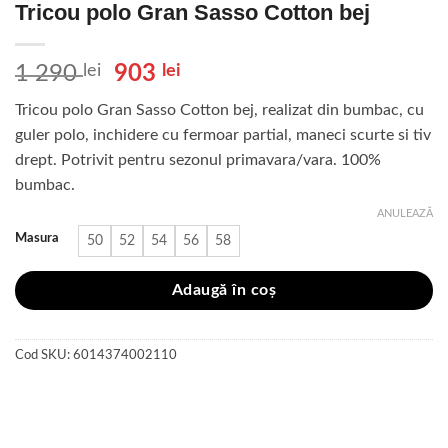
Tricou polo Gran Sasso Cotton bej
Prețul
Prețul
1 290
lei
903
lei
inițial
curent
Tricou polo Gran Sasso Cotton bej, realizat din bumbac, cu
a
este:
guler polo, inchidere cu fermoar partial, maneci scurte si tiv
fost:
903 lei.
drept. Potrivit pentru sezonul primavara/vara. 100%
1
bumbac.
290 lei.
ANULEAZĂ
Masura
50
52
54
56
58
Adaugă în coș
Cod SKU:
6014374002110