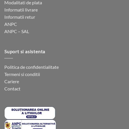
fi
fi
Modalitati de plata
alese
alese
Informatii livrare
în
în
Informatii retur
pagina
pagina
ANPC
produsului.
produsului.
ANPC – SAL
Suport si asistenta
Politica de confidentialitate
Termeni si conditii
Cariere
Contact