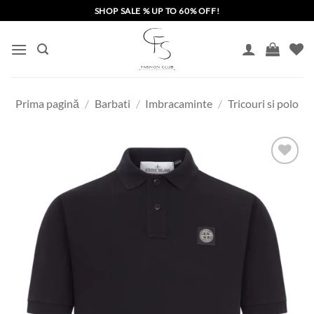
Skip
SHOP SALE % UP TO 60% OFF!
to
content
Prima pagină
/
Barbati
/
Imbracaminte
/
Tricouri si polo