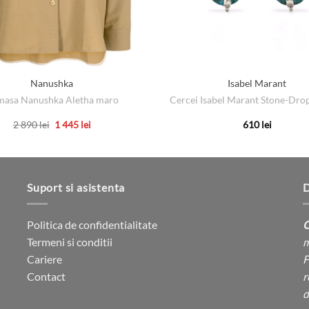
Nanushka
Isabel Marant
asa Nanushka Aletha maro
Cercei Isabel Marant Stone-Drop
Prețul
Prețul
2 890
lei
1 445
lei
610
lei
inițial
curent
Acest
Acest
a
este:
produs
fost:
1
produs
2
445 lei.
are
are
890 lei.
mai
mai
Suport si asistenta
D
multe
multe
variații.
variații.
Politica de confidentialitate
C
Opțiunile
Opțiunile
Termeni si conditii
m
pot
pot
Cariere
F
fi
fi
Contact
r
alese
alese
d
în
în