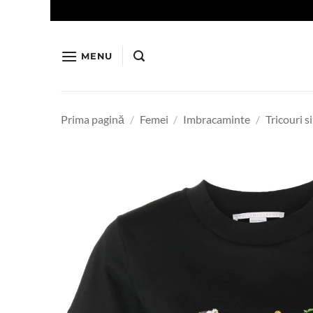
Skip
to
content
MENU
Prima pagină
/
Femei
/
Imbracaminte
/
Tricouri s