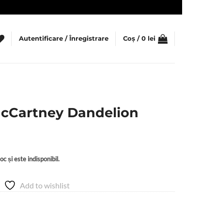
Autentificare / Înregistrare
Coș /
0
lei
 McCartney Dandelion
c și este indisponibil.
Add to wishlist