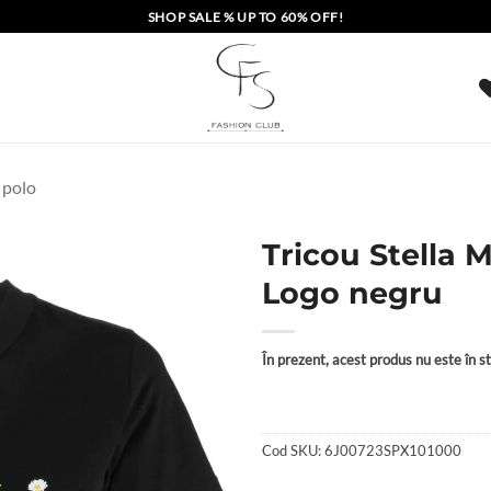
SHOP SALE % UP TO 60% OFF!
i polo
Tricou Stella
Logo negru
Add to
wishlist
În prezent, acest produs nu este în sto
Cod SKU:
6J00723SPX101000