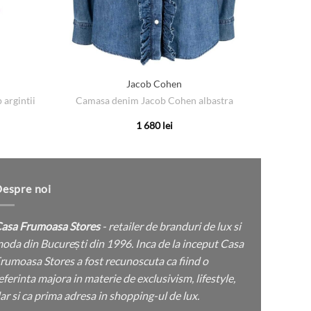
Jacob Cohen
 argintii
Camasa denim Jacob Cohen albastra
1 680
lei
Acest
produs
are
mai
espre noi
multe
variații.
asa Frumoasa Stores
- retailer de branduri de lux si
Opțiunile
oda din București din 1996. Inca de la inceput Casa
pot
rumoasa Stores a fost recunoscuta ca fiind o
fi
eferinta majora in materie de exclusivism, lifestyle,
alese
ar si ca prima adresa in shopping-ul de lux.
în