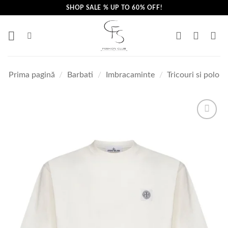
Skip
SHOP SALE % UP TO 60% OFF!
to
content
Prima pagină
/
Barbati
/
Imbracaminte
/
Tricouri si polo