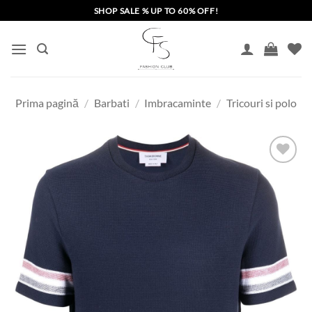
Skip
SHOP SALE % UP TO 60% OFF!
to
content
Prima pagină
/
Barbati
/
Imbracaminte
/
Tricouri si polo