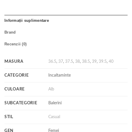
Informații suplimentare
Brand
Recenzii (0)
MASURA
36.5
,
37
,
37.5
,
38
,
38.5
,
39
,
39.5
,
40
CATEGORIE
Incaltaminte
CULOARE
Alb
SUBCATEGORIE
Balerini
STIL
Casual
GEN
Femei