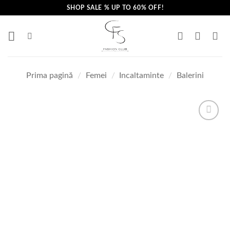
Skip
SHOP SALE % UP TO 60% OFF!
to
content
Prima pagină
/
Femei
/
Incaltaminte
/
Balerini