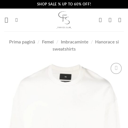
Skip
SHOP SALE % UP TO 60% OFF!
to
content
Prima pagină
/
Femei
/
Imbracaminte
/
Hanorace si
sweatshirts