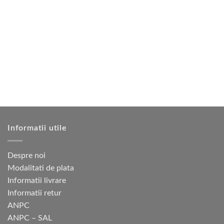
4
240 lei.
are
480 lei.
mai
multe
variații.
Opțiunile
pot
fi
alese
în
pagina
produsului.
Informatii utile
Despre noi
Modalitati de plata
Informatii livrare
Informatii retur
ANPC
ANPC – SAL