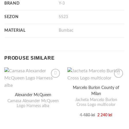
BRAND
Y-3
SEZON
SS23
MATERIAL
Bumbac
PRODUSE SIMILARE
Marcelo Burlon County of
Milan
Alexander McQueen
Jacheta Marcelo Burlon
Camasa Alexander McQueen
Cross Logo multicolor
Logo Harness alba
Prețul
Prețul
4 480
lei
2 240
lei
inițial
curent
Acest
a
este:
produs
fost:
2