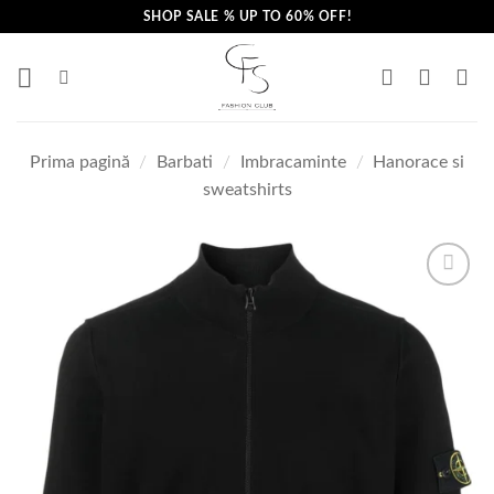
Skip
SHOP SALE % UP TO 60% OFF!
to
content
Prima pagină
/
Barbati
/
Imbracaminte
/
Hanorace si
sweatshirts