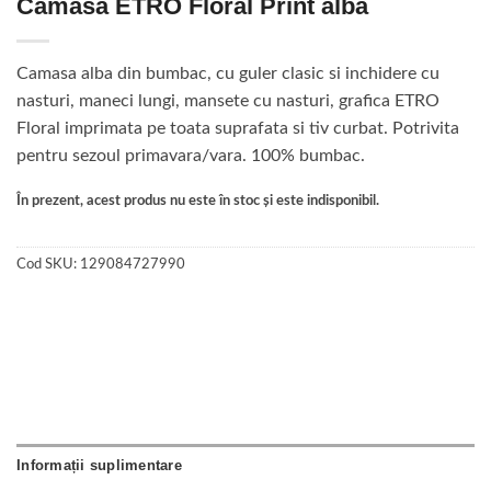
Camasa ETRO Floral Print alba
Camasa alba din bumbac, cu guler clasic si inchidere cu
nasturi, maneci lungi, mansete cu nasturi, grafica ETRO
Floral imprimata pe toata suprafata si tiv curbat. Potrivita
pentru sezoul primavara/vara. 100% bumbac.
În prezent, acest produs nu este în stoc și este indisponibil.
Cod SKU:
129084727990
Informații suplimentare