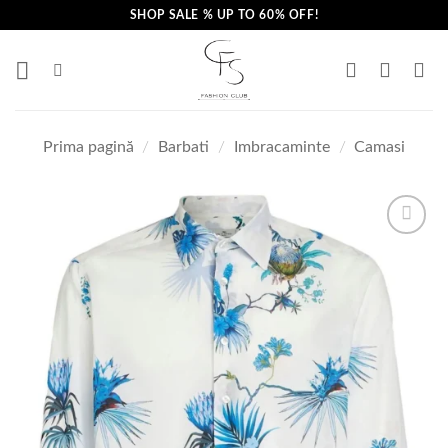
Skip
SHOP SALE % UP TO 60% OFF!
to
content
Prima pagină
/
Barbati
/
Imbracaminte
/
Camasi