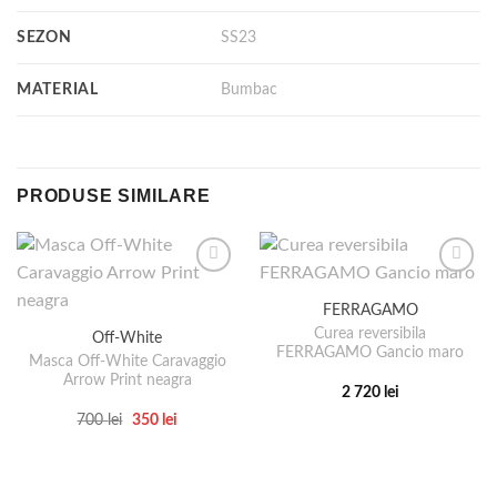
SEZON
SS23
MATERIAL
Bumbac
PRODUSE SIMILARE
FERRAGAMO
Curea reversibila
Off-White
FERRAGAMO Gancio maro
Masca Off-White Caravaggio
Arrow Print neagra
2 720
lei
Acest
Prețul
Prețul
700
lei
350
lei
inițial
curent
produs
Acest
a
este:
are
produs
fost:
350 lei.
700 lei.
mai
are