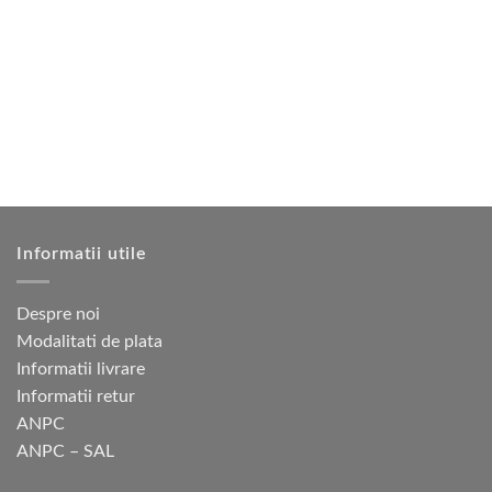
multe
mai
variații.
multe
Opțiunile
variații.
pot
Opțiunile
fi
pot
alese
fi
în
alese
pagina
în
produsului.
pagina
produsului.
Informatii utile
Despre noi
Modalitati de plata
Informatii livrare
Informatii retur
ANPC
ANPC – SAL