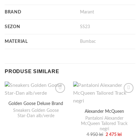
BRAND
Marant
SEZON
SS23
MATERIAL
Bumbac
PRODUSE SIMILARE
Golden Goose Deluxe Brand
Sneakers Golden Goose
Alexander McQueen
Star-Dan alb/verde
Pantaloni Alexander
McQueen Tailored Track
negri
Prețul
Prețul
4 950
lei
2 475
lei
inițial
curent
Acest