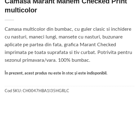
Camasa Marant Manem Checked Print
multicolor
Camasa multicolor din bumbac, cu guler clasic si inchidere
cu nasturi, maneci lungi, mansete cu nasturi, buzunare
aplicate pe partea din fata, grafica Marant Checked
imprimata pe toata suprafata si tiv curbat. Potrivita pentru
sezonul primavara/vara. 100% bumbac.
În prezent, acest produs nu este în stoc și este indisponibil.
Cod SKU:
CH0047HBA1I35HGRLC