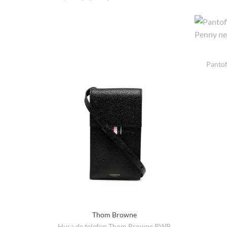
Panto
Thom Browne
Husa de telefon Thom Browne RWB