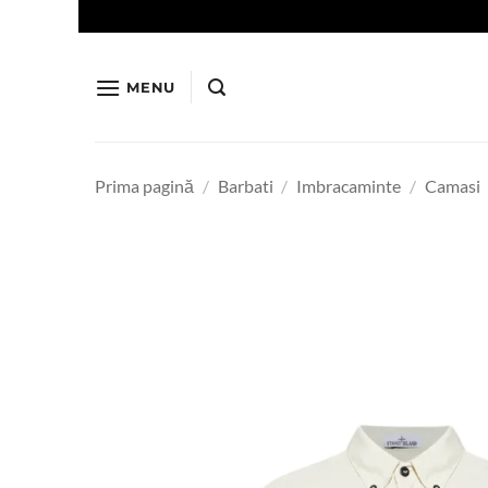
Skip
to
content
MENU
Prima pagină
/
Barbati
/
Imbracaminte
/
Camasi