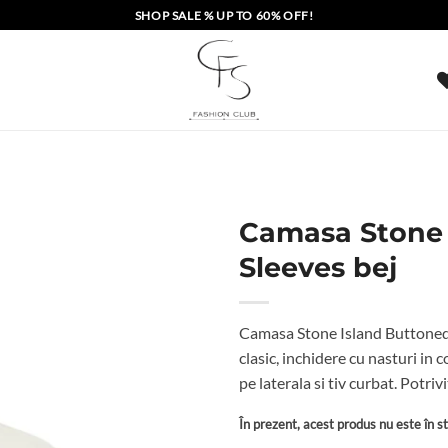
SHOP SALE % UP TO 60% OFF!
Camasa Stone 
Sleeves bej
Camasa Stone Island Buttoned 
clasic, inchidere cu nasturi in
pe laterala si tiv curbat. Pot
În prezent, acest produs nu este în sto