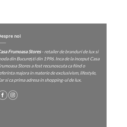
produsului.
espre noi
asa Frumoasa Stores
- retailer de branduri de lux si
oda din București din 1996. Inca de la inceput Casa
rumoasa Stores a fost recunoscuta ca fiind o
eferinta majora in materie de exclusivism, lifestyle,
ar si ca prima adresa in shopping-ul de lux.