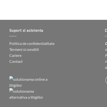
produsului.
Suport si asistenta
D
Politica de confidentialitate
C
Termeni si conditii
m
Cariere
F
Contact
r
d