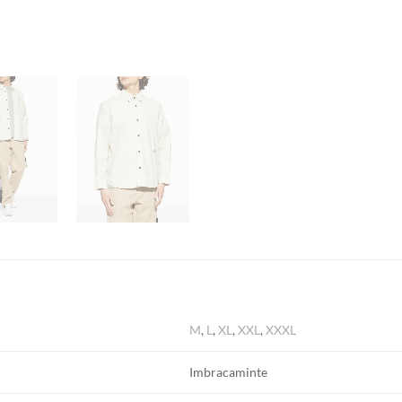
M
,
L
,
XL
,
XXL
,
XXXL
Imbracaminte