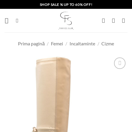
Skip
SHOP SALE % UP TO 60% OFF!
to
content
Prima pagină
/
Femei
/
Incaltaminte
/
Cizme