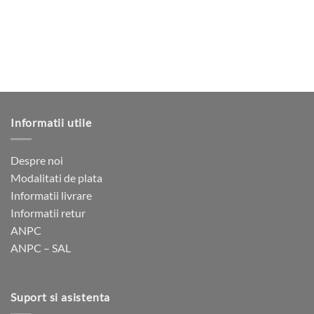
variații.
Opțiunile
pot
fi
alese
în
pagina
produsului.
Informatii utile
Despre noi
Modalitati de plata
Informatii livrare
Informatii retur
ANPC
ANPC – SAL
Suport si asistenta