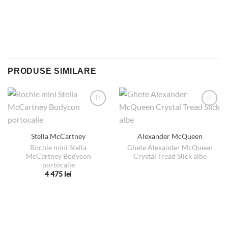
PRODUSE SIMILARE
Stella McCartney
Alexander McQueen
Rochie mini Stella
Ghete Alexander McQueen
McCartney Bodycon
Crystal Tread Slick albe
portocalie
4 475
lei
Acest
produs
are
mai
multe