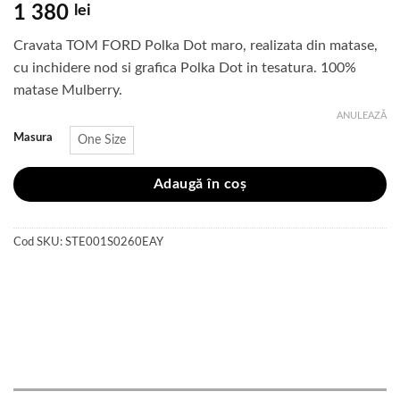
1 380
lei
Cravata TOM FORD Polka Dot maro, realizata din matase,
cu inchidere nod si grafica Polka Dot in tesatura. 100%
matase Mulberry.
ANULEAZĂ
Masura
One Size
Adaugă în coș
Cod SKU:
STE001S0260EAY