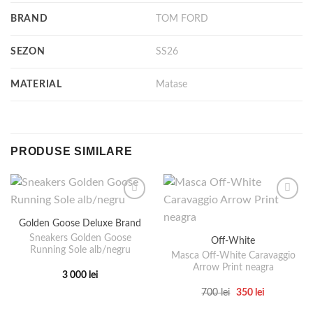
BRAND
TOM FORD
SEZON
SS26
MATERIAL
Matase
PRODUSE SIMILARE
Golden Goose Deluxe Brand
Sneakers Golden Goose
Off-White
Running Sole alb/negru
Masca Off-White Caravaggio
Arrow Print neagra
3 000
lei
Acest
Prețul
Prețul
700
lei
350
lei
produs
inițial
curent
Acest
a
este: