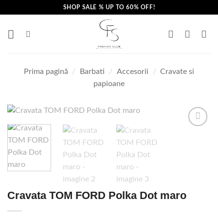
Skip
SHOP SALE % UP TO 60% OFF!
to
content
Prima pagină
/
Barbati
/
Accesorii
/
Cravate si
papioane
Cravata TOM FORD Polka Dot maro