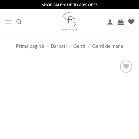
Skip
SHOP SALE % UP TO 60% OFF!
to
content
Prima pagină
/
Barbati
/
Genti
/
Genti de mana