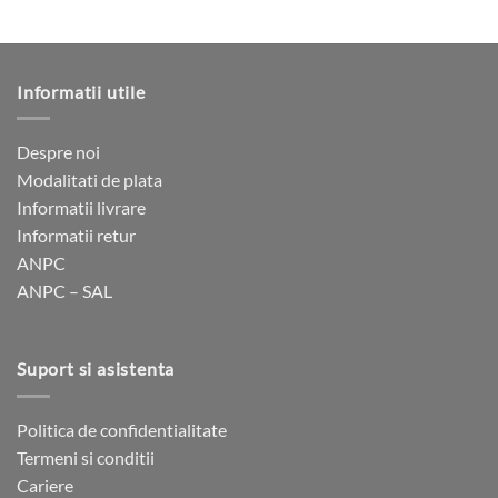
pagina
pagina
produsului.
produsului.
Informatii utile
Despre noi
Modalitati de plata
Informatii livrare
Informatii retur
ANPC
ANPC – SAL
Suport si asistenta
Politica de confidentialitate
Termeni si conditii
Cariere