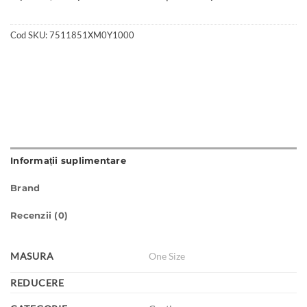
Cod SKU:
7511851XM0Y1000
Informații suplimentare
Brand
Recenzii (0)
MASURA
One Size
REDUCERE