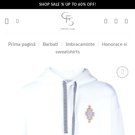
Skip
SHOP SALE % UP TO 60% OFF!
to
content
Prima pagină
/
Barbati
/
Imbracaminte
/
Hanorace si
sweatshirts