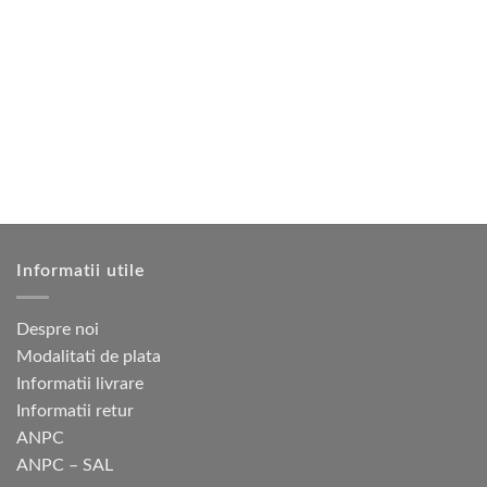
mai
mai
multe
multe
variații.
variații.
Opțiunile
Opțiunile
pot
pot
fi
fi
alese
alese
în
în
pagina
pagina
produsului.
produsului.
Informatii utile
Despre noi
Modalitati de plata
Informatii livrare
Informatii retur
ANPC
ANPC – SAL