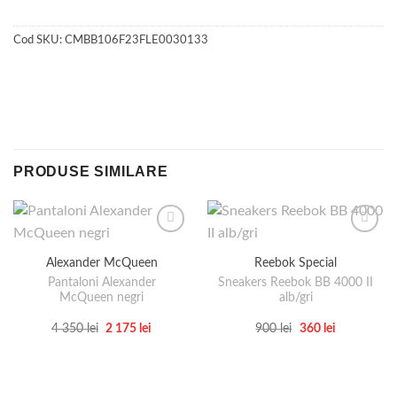
Cod SKU:
CMBB106F23FLE0030133
PRODUSE SIMILARE
Alexander McQueen
Reebok Special
Pantaloni Alexander
Sneakers Reebok BB 4000 II
McQueen negri
alb/gri
Prețul
Prețul
Prețul
Prețul
4 350
lei
2 175
lei
900
lei
360
lei
inițial
curent
inițial
curent
Acest
Acest
a
este:
a
este:
produs
produs
fost:
2
fost:
360 lei.
4
175 lei.
900 lei.
are
are
350 lei.