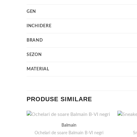
GEN
INCHIDERE
BRAND
SEZON
MATERIAL
PRODUSE SIMILARE
Balmain
Ochelari de soare Balmain B-VI negri
Sn