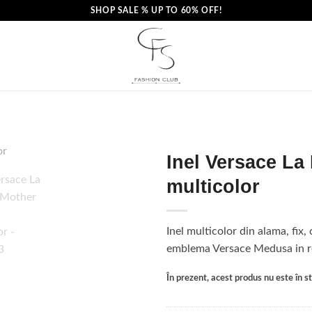
SHOP SALE % UP TO 60% OFF!
Inel Versace La
multicolor
Inel multicolor din alama, fix,
emblema Versace Medusa in re
În prezent, acest produs nu este în sto