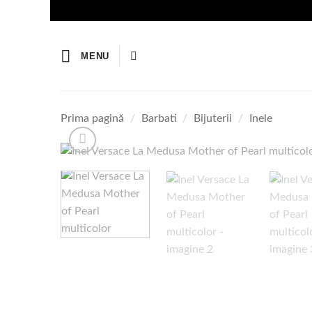
Skip
to
content
MENU
Prima pagină
/
Barbati
/
Bijuterii
/
Inele