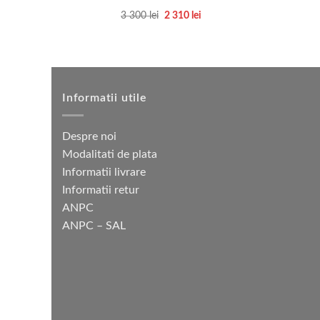
Prețul
Prețul
3 300
lei
2 310
lei
inițial
curent
Acest
a
este:
produs
fost:
2
3
310 lei.
are
300 lei.
mai
multe
Informatii utile
variații.
Opțiunile
Despre noi
pot
Modalitati de plata
fi
Informatii livrare
alese
Informatii retur
în
ANPC
pagina
ANPC – SAL
produsului.