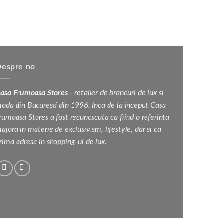
Pant
ul
ent
:
lei.
espre noi
asa Frumoasa Stores
- retailer de branduri de lux si
oda din București din 1996. Inca de la inceput Casa
rumoasa Stores a fost recunoscuta ca fiind o referinta
ajora in materie de exclusivism, lifestyle, dar si ca
rima adresa in shopping-ul de lux.