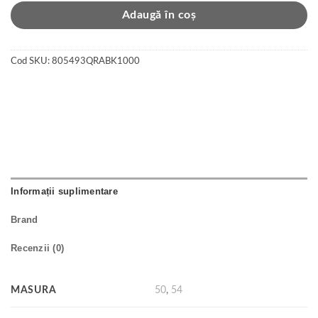
Adaugă în coș
Cod SKU:
805493QRABK1000
Informații suplimentare
Brand
Recenzii (0)
MASURA
50
,
54