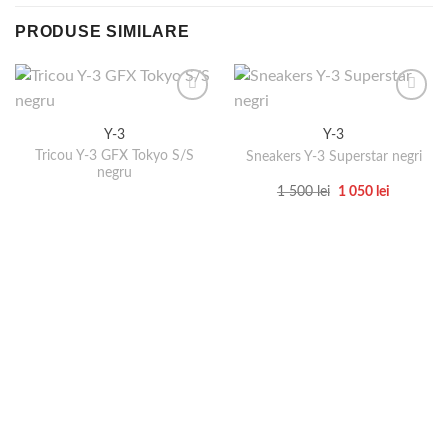
PRODUSE SIMILARE
Y-3
Y-3
Tricou Y-3 GFX Tokyo S/S
Sneakers Y-3 Superstar negri
negru
Prețul
Prețul
1 500
lei
1 050
lei
inițial
curent
Acest
a
este:
produs
fost:
1
1
050 lei.
are
500 lei.
mai
multe
variații.
Opțiunile
pot
fi
alese
în
pagina