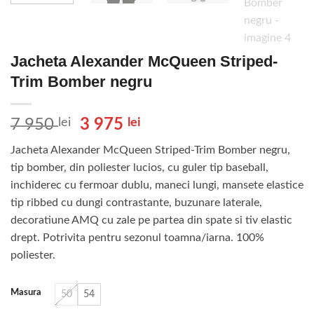
Jacheta Alexander McQueen Striped-
Trim Bomber negru
Prețul
Prețul
7 950
lei
3 975
lei
inițial
curent
Jacheta Alexander McQueen Striped-Trim Bomber negru,
a
este:
tip bomber, din poliester lucios, cu guler tip baseball,
fost:
3
inchiderec cu fermoar dublu, maneci lungi, mansete elastice
7
975 lei.
tip ribbed cu dungi contrastante, buzunare laterale,
950 lei.
decoratiune AMQ cu zale pe partea din spate si tiv elastic
drept. Potrivita pentru sezonul toamna/iarna. 100%
poliester.
Masura
50
54