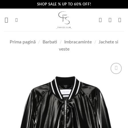
Skip
SHOP SALE % UP TO 60% OFF!
to
content
Prima pagină
/
Barbati
/
Imbracaminte
/
Jachete si
veste